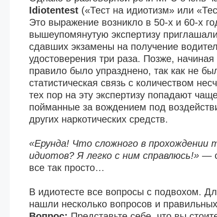
Idiotentest
(«Тест на идиотизм» или «Тес
Это выражение возникло в 50-х и 60-х го
вышеупомянутую экспертизу приглашали
сдавших экзамены на получение водител
удостоверения три раза. Позже, начиная 
правило было упразднено, так как не бы
статистическая связь с количеством нес
тех пор на эту экспертизу попадают чащ
пойманные за вождением под воздейств
других наркотических средств.
«Ерунда! Что сложного в прохождении 
идиотов? Я легко с ним справлюсь!»
— с
все так просто…
В идиотесте все вопросы с подвохом. Д
нашли несколько вопросов и правильных 
Вопрос:
Представьте себе, что вы стоит