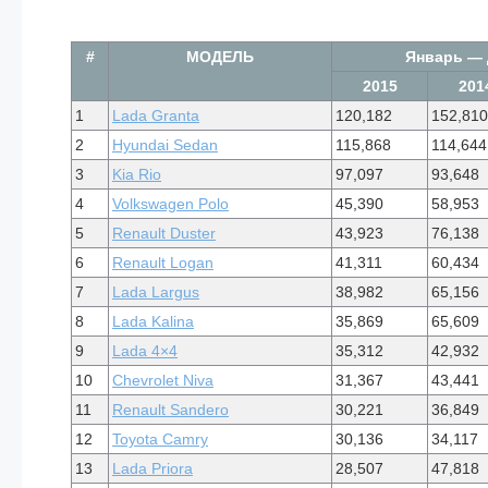
#
МОДЕЛЬ
Январь — 
2015
201
1
Lada Granta
120,182
152,810
2
Hyundai Sedan
115,868
114,644
3
Kia Rio
97,097
93,648
4
Volkswagen Polo
45,390
58,953
5
Renault Duster
43,923
76,138
6
Renault Logan
41,311
60,434
7
Lada Largus
38,982
65,156
8
Lada Kalina
35,869
65,609
9
Lada 4×4
35,312
42,932
10
Chevrolet Niva
31,367
43,441
11
Renault Sandero
30,221
36,849
12
Toyota Camry
30,136
34,117
13
Lada Priora
28,507
47,818