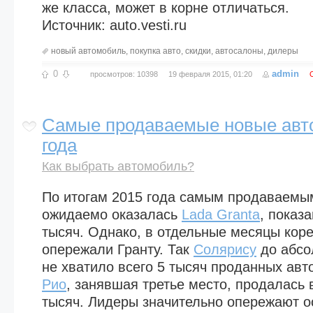
же класса, может в корне отличаться.
Источник: auto.vesti.ru
новый автомобиль
,
покупка авто
,
скидки
,
автосалоны
,
дилеры
0
admin
просмотров: 10398
19 февраля 2015, 01:20
Самые продаваемые новые авт
года
Как выбрать автомобиль?
По итогам 2015 года самым продаваем
ожидаемо оказалась
Lada Granta
, показа
тысяч. Однако, в отдельные месяцы кор
опережали Гранту. Так
Солярису
до абсо
не хватило всего 5 тысяч проданных ав
Рио
, занявшая третье место, продалась 
тысяч. Лидеры значительно опережают 